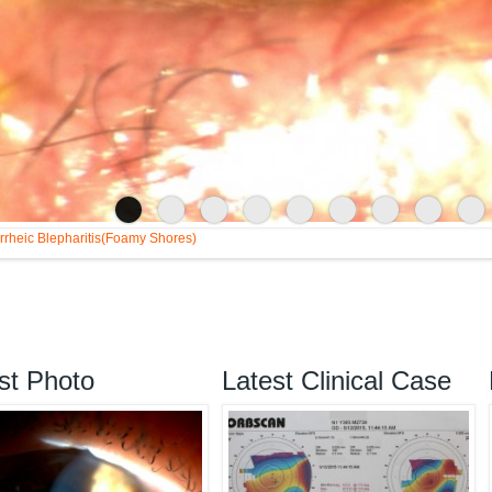
rheic Blepharitis(Foamy Shores)
st Photo
Latest Clinical Case