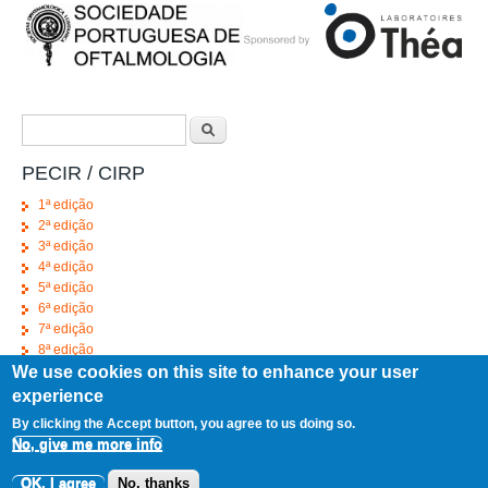
Search form
Search
PECIR / CIRP
1ª edição
2ª edição
3ª edição
4ª edição
5ª edição
6ª edição
7ª edição
8ª edição
We use cookies on this site to enhance your user
9ª edição
10ª edição
experience
By clicking the Accept button, you agree to us doing so.
No, give me more info
Copyright © 2026,
Designed by
Zymphonies
OK, I agree
No, thanks