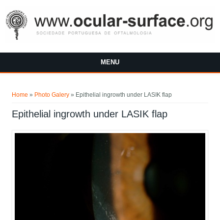
Skip to main content
MENU
You are here
Home
»
Photo Galery
»
Epithelial ingrowth under LASIK flap
Epithelial ingrowth under LASIK flap